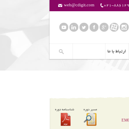
web@cdigit.com
021-88612
ارتباط با ما
مسیر دوره
شناسنامه دوره
EMC