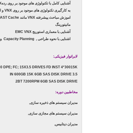
آشنایی کامل با تکنولوژی های موجود بر روی رده
X
به کارگیری تکنولوژی های موجود بر روی
VNX
و ا
اموزش مباحث پیشرفته
VNX
مانند
FAST Cache
مانیتورینگ
آشنایی با معماری استوریج
EMC VNX
اشنایی با نحوه طراحی ,
Capacity Planning
و
لابراتوار فیزیکی:
0 DPE; FC; 15X3.5 DRIVES FD INST 4*30015K
3.5 IN 600GB 15K 6GB SAS DISK DRIVE
2BT 7200RPM 6GB SAS DISK DRIVE
مخاطبین دوره:
مديران سیستم های ذخیره سازی
,
مدیران سیستم های مجازی سازی
,
مدیران دیتابیس
,