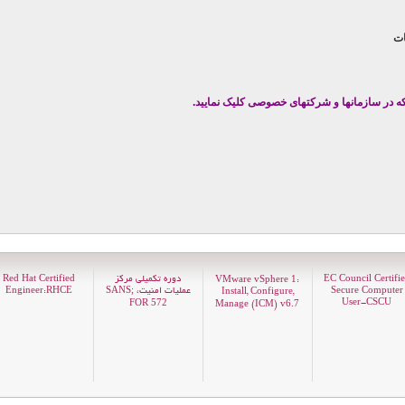
ات
که
در سازمانها و شرکتهای خصوصی کلیک نمایید.
EC Council Certifi
دوره تکمیلی مرکز
Red Hat Certified
VMware vSphere
:
1
Secure Computer
عملیات امنیت، SANS;
Engineer:RHCE
Install, Configure,
User-CSCU
FOR
5
7
2
Manage (ICM) v
.
6
7