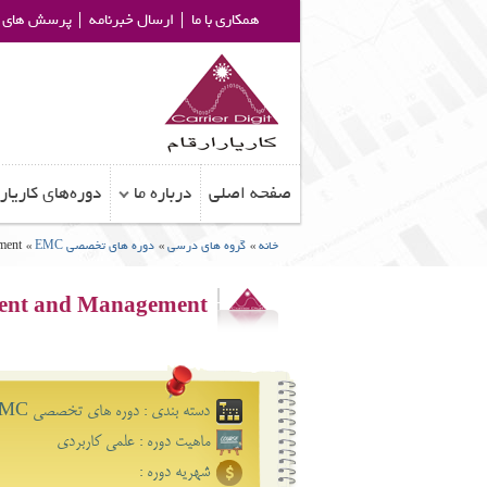
همکاری با ما
ارسال خبرنامه
پرسش های م
صفحه اصلی
درباره ما
دوره‌های کاریار
خانه
»
گروه های درسی
»
دوره های تخصصی EMC
»
ment
ent and Management
دسته بندی : دوره های تخصصی EMC
ماهیت دوره : علمی کاﺭبرﺩی
شهریه دوره :