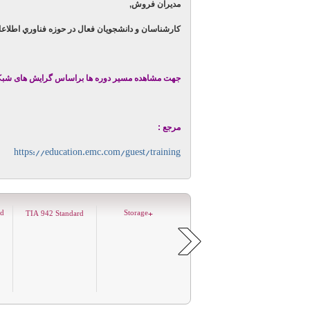
مدیران فروش,
کارشناسان و دانشجويان فعال در حوزه فناوري اطلاع
جهت مشاهده مسیر دوره ها براساس گرایش های شب
مرجع :
https://education.emc.com/guest/training
مرکز عملیات
Advanced Level
+Storage
ed
TIA
Standard
9
4
2
امنیت Security
Linux Certification
Operation C
,LPIC-
2
5
0