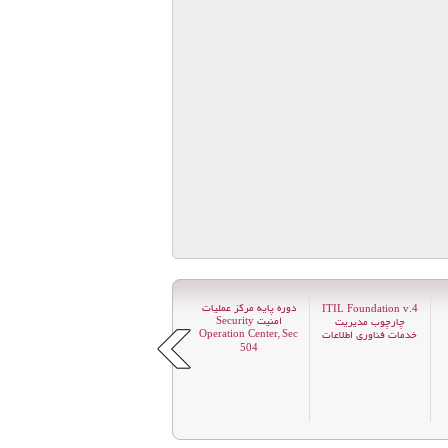
دوره پایه مرکز عملیات
Advanced Level
+Storage
ITIL Foundation v.
4
امنیت Security
Linux Certification
چارچوب مدیریت
Operation Center, Sec
خدمات فناوری اطلاعات
,LPIC-
2
5
0
4