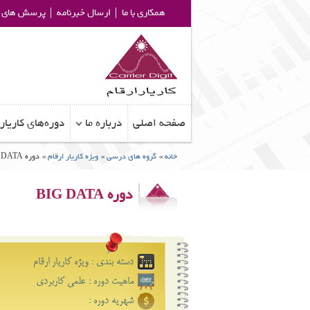
همکاری با ما
ارسال خبرنامه
پرسش های م
صفحه اصلی
درباره ما
دوره‌های کاریار
خانه
»
گروه های درسی
»
ویژه کاریار ارقام
»
دوره BIG DATA
دوره BIG DATA
دسته بندی : ویژه کاریار ارقام
ماهیت دوره : علمی کاﺭبرﺩی
شهریه دوره :