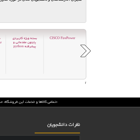
دوره پایه مرکز عملیات
CISCO FirePower
بسته ویژه کاربردی
د
امنیت SANS , SEC
پایتون مقدماتی و
ت
پیشرفته python
5
5
0
r
«تمامي كالاها و خدمات اين فروشگاه، ح
نظرات دانشجویان