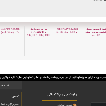
وره تخصصی امنیت؛
Junior Level Linux
طراحی زیرساخت
VMware Horizon
شخیص نفوذ در عمق ،
مراکزداده-TIA
(with View) v.
x
Certification ,LPIC-
7
1
,BICSI
,CDCP
sec
9
4
2
0
0
2
5
0
3
سب مورد داراي مجوزهاي لازم از مراجع مربوطه مي‌باشند و فعاليت‌هاي اين سايت تابع قوانين
کلیه حقو
راهنمایی و پشتیبانی
تماس
دفترمرکزی:20-02188065219
تقویم آموزشی