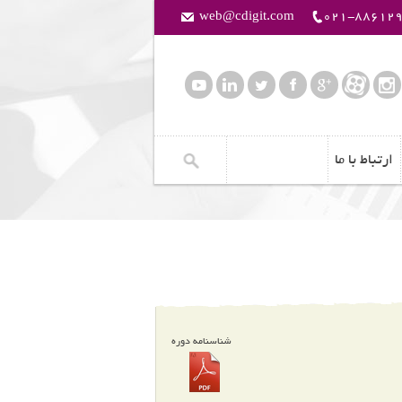
web@cdigit.com
021-88612
ارتباط با ما
شناسنامه دوره