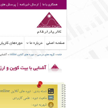
همکاری با ما
ارسال خبرنامه
پرسش های م
صفحه اصلی
درباره ما
دوره‌های کاریار
خانه
»
گروه های درسی
»
دوره های آنلاین online
»
آشنایی 
آشنایی با بیت کوین و ارز
دسته بندی : دوره های آنلاین online
ماهیت دوره : علمی کاﺭبرﺩی
شهریه دوره :