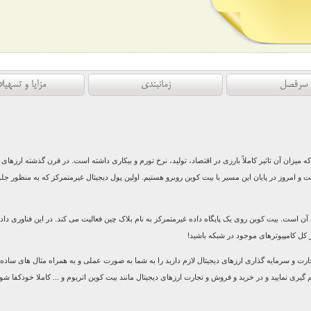
سرفصل
زمانبندی
مزایا و تسهیل
زان آن تاثیر کاملاً بارزی در اقتصاد، توليد، نرخ تورم و بيکاری داشته است. در قرن گذشته ارزهای مخ
افت و امروز در پايان اين مسير با بيت کوين روبرو هستيم. اولين پول ديجيتال غيرمتمرکز که به منظور ج
 است. بيت کوين روی يک پايگاه داده غيرمتمرکز به نام بلاک چين فعاليت می کند. در اين فناوری داده ه
ز کل کامپيوترهای موجود در شبکه باشید
!
تجارت و سرمایه گذاری ارزهای دیجیتال لازم دارید را به شما به صورت عملی و به همراه مثال های ساده
یری نمایید و در خرید و فروش و تجارت ارزهای دیجیتال مانند بیت کوین اتریوم و ... کاملا خودکفا شو