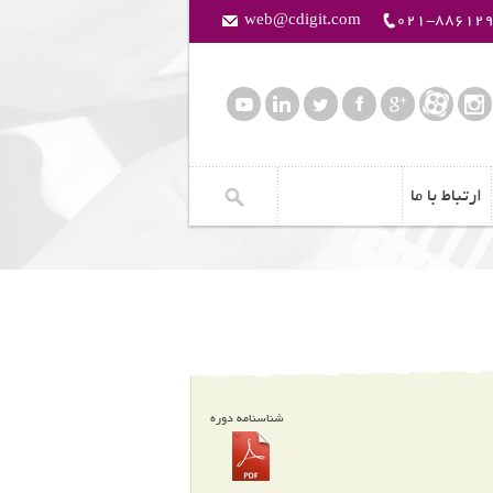
web@cdigit.com
021-88612
ارتباط با ما
شناسنامه دوره