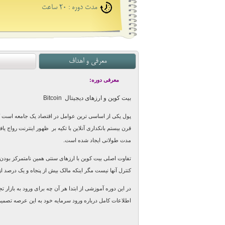
مدت دوره : 20 ساعت
معرفی و اهداف
معرفی دوره:
بیت کوین و ارزهای دیجیتال Bitcoin
پول یکی از اساسی ترين عوامل در اقتصاد يک جامعه است که مي
قرن بيستم بانکداری آنلاين با تکيه بر ظهور اينترنت رواج ي
مدت طولانی ايجاد شده است
.
تفاوت اصلی بيت کوين با ارزهای سنتی همين نامتمرکز بودن آن
کنترل آنها نيست مگر اينکه مالک بيش از پنجاه و يک درصد ا
در این دوره آموزشی از ابتدا هر آن چه برای ورود به بازار 
اطلاعات کامل درباره ورود سرمایه خود به این عرصه تصمیم گ