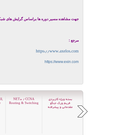
جهت مشاهده مسیر دوره ها براساس گرایش های شب
مرجع :
https://www.axelos.com
https://www.exin.com
صی امنیت؛
EC Council Certified
بسته ویژه کاربردی
NET+ / CCNA
l,
ذ در عمق ،
Security Analyst-
فریم ورک جنگو
Routing & Switching
e
ECSA
مقدماتی و پیشرفته
sec
5