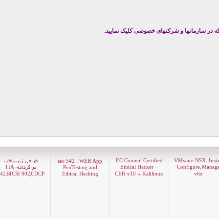
که
در سازمانها و شرکتهای خصوصی کلیک نمایید.
VMware NSX: Instal
EC Council Certified
طراحی زیرساخت
sec
: WEB App
5
4
2
Configure, Manag
Ethical Hacker -
مراکزداده-TIA
PenTesting and
,BICSI
,CDCP
Ethical Hacking
CEH v
+ Kalilinux
v
x
4
2
0
0
2
1
0
6