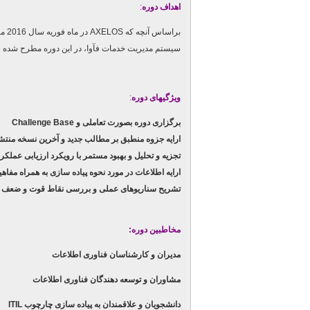
اهداف دوره
:
براساس آنچه که
AXELOS
در ماه فوریه سال 2016 میلادی ، یکی از بنیادی ترین تغییرات چندین سال اخیر مرتبط با چارچوب
سیستم مدیریت خدمات فآوا، در این دوره مطرح شده و
ویژگیهای دوره
:
برگزاری دوره بصورت تعاملی و Challenge Base
ارایه جزوه منطبق بر مطالب جدید و آخرین نسخه منت
تجزیه و تحلیل و بهبود مستمر با رویکرد ارزیابی عملکرد SI
ارایه اطلاعات در مورد نحوه پیاده سازی به همراه مفاهیم 
تشریح سناریوهای عملی و بررسی نقاط قوت و ضعف ؛ به هم
مخاطبین دوره:
مدیران و کارشناسان فناوری اطلاعات
مشاوران و توسعه دهندگان فناوری اطلاعات
دانشجویان و علاقمندان به پیاده سازی چارچوب ITIL