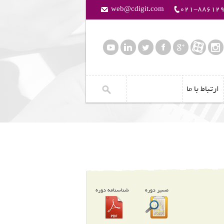
web@cdigit.com
021-88612
ارتباط با ما
مسیر دوره
شناسنامه دوره