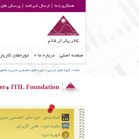
همکاری با ما
ارسال خبرنامه
پرسش های م
صفحه اصلی
درباره ما
دوره‌های کاریار
خانه
»
گروه های درسی
»
دوره های تخصصی مدیریت فناور
ner+ ITIL Foundation
دسته بندی : دوره های تخصصی مدیری
ماهیت دوره : علمی کاﺭبرﺩی
شهریه دوره :